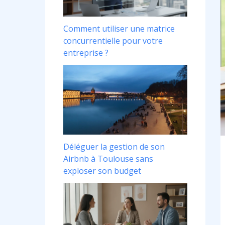
Comment utiliser une matrice
concurrentielle pour votre
entreprise ?
Déléguer la gestion de son
Airbnb à Toulouse sans
exploser son budget