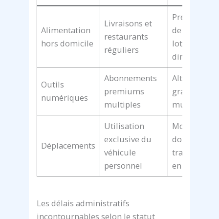
Préparation
Livraisons et
Alimentation
de repas pa
restaurants
hors domicile
lots le
réguliers
dimanche
Abonnements
Alternatives
Outils
premiums
gratuites o
numériques
multiples
mutualisée
Utilisation
Mobilité
exclusive du
douce et
Déplacements
véhicule
transports
personnel
en commun
Les délais administratifs
incontournables selon le statut