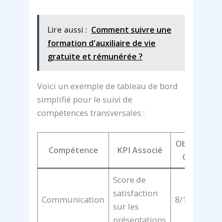
Lire aussi :
Comment suivre une
formation d'auxiliaire de vie
gratuite et rémunérée ?
Voici un exemple de tableau de bord
simplifié pour le suivi de
compétences transversales :
Objectif
R
Compétence
KPI Associé
Cible
Score de
satisfaction
Communication
8/10
7
sur les
présentations