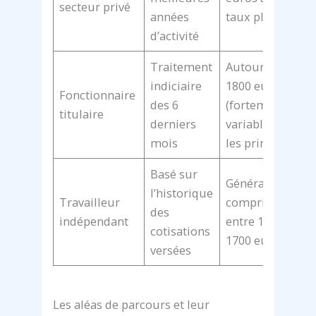
secteur privé
années
taux plein
d’activité
Traitement
Autour de
indiciaire
1800 euros
Fonctionnaire
des 6
(fortement
titulaire
derniers
variable selon
mois
les primes)
Basé sur
Généralement
l’historique
Travailleur
comprise
des
indépendant
entre 1400 et
cotisations
1700 euros
versées
Les aléas de parcours et leur