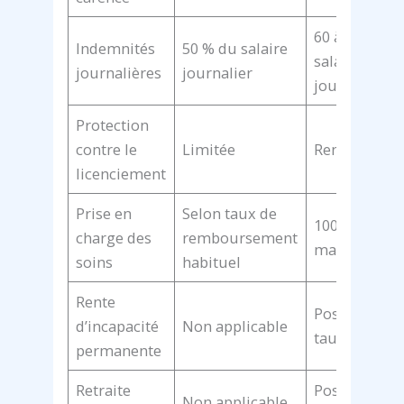
60 à 80 % du
Indemnités
50 % du salaire
salaire
journalières
journalier
journalier
Protection
contre le
Limitée
Renforcée
licenciement
Prise en
Selon taux de
100 % (liés à 
charge des
remboursement
maladie pro)
soins
habituel
Rente
Possible sel
d’incapacité
Non applicable
taux d’IPP
permanente
Retraite
Possible dès
Non applicable